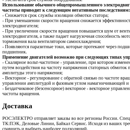
Использование обычного общепромышленного электродвигат
частоты приводит к следующим негативным последствиям:
- Снижается срок службы изоляции обмотки статора;
- При уменьшении скорости вращения снижается эффективность
электродвигателя;
- При увеличении скорости вращения повышается шум от венти
электродвигателя, а также падает нагрузочная способность мот
торможения вала вентилятором самоохлаждения;
- Появляются паразитные токи, которые протекают через подш
подшипник.
Применение двигателей возможно при следующих типах уп
- Скалярное вольт-частотное - управление, при котором измен
путем воздействия на частоту напряжения статорных обмоток
амплитуды этого напряжения;
- Векторное - регулирование с обратной связью по частоте вр
управлении амплитудой и фазовым углом намагничивающей и р
- Бездатчиковое (безсенсорное) векторное - векторное управле
частоты вращения.
Доставка
РОСЭЛЕКТРО отправляет заказы во все регионы России. Спе
ТК:ПЭК, Деловые Линии, Байкал Сервис. Исходя из ваших треб
сравнить и выбрать наиболее подходящий.