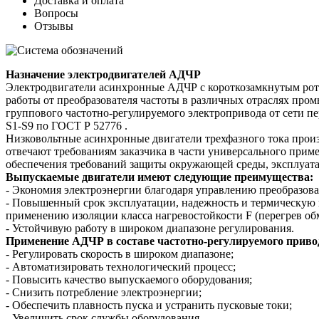
Доставка и оплата
Вопросы
Отзывы
Назначение электродвигателей АДЧР
Электродвигатели асинхронные АДЧР с короткозамкнутым рот
работы от преобразователя частоты в различных отраслях про
группового частотно-регулируемого электропривода от сети пе
S1-S9 по ГОСТ Р 52776 .
Низковольтные асинхронные двигатели трехфазного тока п
отвечают требованиям заказчика в части универсального прим
обеспечения требований защиты окружающей среды, эксплуат
Выпускаемые двигатели имеют следующие преимущества:
- Экономия электроэнергии благодаря управлению преобразова
- Повышенный срок эксплуатации, надежность и термическую 
применению изоляции класса нагревостойкости F (перегрев обм
- Устойчивую работу в широком диапазоне регулирования.
Применение АДЧР в составе частотно-регулируемого привод
- Регулировать скорость в широком диапазоне;
- Автоматизировать технологический процесс;
- Повысить качество выпускаемого оборудования;
- Снизить потребление электроэнергии;
- Обеспечить плавность пуска и устранить пусковые токи;
- Увеличить срок службы оборудования.