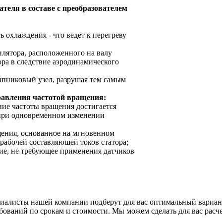
еля в составе с преобразователем
 охлаждения - что ведет к перегреву
лятора, расположенного на валу
ора в следствие аэродинамического
ипниковый узел, разрушая тем самым
равления частотой вращения:
ение частоты вращения достигается
 при одновременном изменении
ащения, основанное на мгновенном
абочей составляющей токов статора;
ние, не требующее применения датчиков
циалисты нашей компании подберут для вас оптимальный вари
ований по срокам и стоимости. Мы можем сделать для вас расче