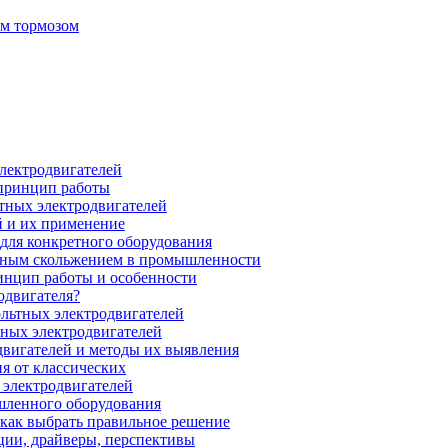
ым тормозом
электродвигателей
 принцип работы
тных электродвигателей
 и их применение
для конкретного оборудования
нным скольжением в промышленности
инцип работы и особенности
одвигателя?
ольтных электродвигателей
ных электродвигателей
вигателей и методы их выявления
я от классических
 электродвигателей
шленного оборудования
 как выбрать правильное решение
ции, драйверы, перспективы