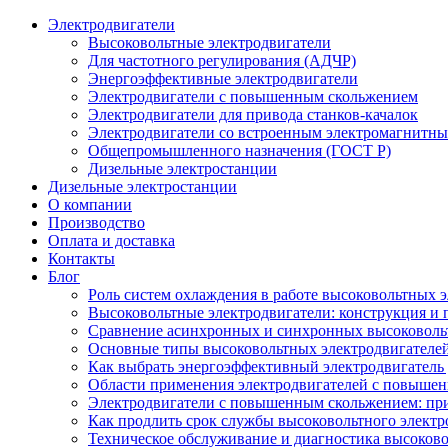
Электродвигатели
Высоковольтные электродвигатели
Для частотного регулирования (АДЧР)
Энергоэффективные электродвигатели
Электродвигатели с повышенным скольжением
Электродвигатели для привода станков-качалок
Электродвигатели со встроенным электромагнитн
Общепромышленного назначения (ГОСТ Р)
Дизельные электростанции
Дизельные электростанции
О компании
Производство
Оплата и доставка
Контакты
Блог
Роль систем охлаждения в работе высоковольтных 
Высоковольтные электродвигатели: конструкция и
Сравнение асинхронных и синхронных высоковоль
Основные типы высоковольтных электродвигателей
Как выбрать энергоэффективный электродвигатель 
Области применения электродвигателей с повыше
Электродвигатели с повышенным скольжением: пр
Как продлить срок службы высоковольтного электр
Техническое обслуживание и диагностика высоков