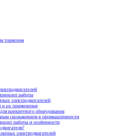
ым тормозом
электродвигателей
 принцип работы
тных электродвигателей
 и их применение
для конкретного оборудования
нным скольжением в промышленности
инцип работы и особенности
одвигателя?
ольтных электродвигателей