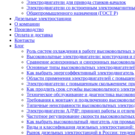
Электродвигатели для привода станков-качалок
Электродвигатели со встроенным электромагнитн
Общепромышленного назначения (ГОСТ Р)
Дизельные электростанции
О компании
Производство
Оплата и доставка
Контакты
Блог
Роль систем охлаждения в работе высоковольтных 
Высоковольтные электродвигатели: конструкция и
Сравнение асинхронных и синхронных высоковоль
Основные типы высоковольтных электродвигателей
Как выбрать энергоэффективный электродвигатель 
Области применения электродвигателей с повыше
Электродвигатели с повышенным скольжением: пр
Как продлить срок службы высоковольтного электр
Техническое обслуживание и диагностика высоков
Требования к монтажу и подключению высоковольт
Типичные неисправности высоковольтных электрод
Электродвигатели АДЧР: принцип работы и отличи
Частотное регулирование скорости высоковольтных
Как выбрать высоковольтный двигатель для промы
Виды и классификация дизельных электростанций:
Рынок дизельных электростанций в России: тенден