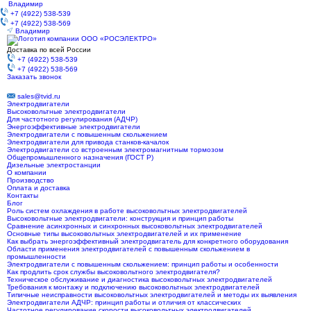
Владимир
+7 (4922) 538-539
+7 (4922) 538-569
Владимир
Доставка по всей России
+7 (4922) 538-539
+7 (4922) 538-569
Заказать звонок
sales@tvid.ru
Электродвигатели
Высоковольтные электродвигатели
Для частотного регулирования (АДЧР)
Энергоэффективные электродвигатели
Электродвигатели с повышенным скольжением
Электродвигатели для привода станков-качалок
Электродвигатели со встроенным электромагнитным тормозом
Общепромышленного назначения (ГОСТ Р)
Дизельные электростанции
О компании
Производство
Оплата и доставка
Контакты
Блог
Роль систем охлаждения в работе высоковольтных электродвигателей
Высоковольтные электродвигатели: конструкция и принцип работы
Сравнение асинхронных и синхронных высоковольтных электродвигателей
Основные типы высоковольтных электродвигателей и их применение
Как выбрать энергоэффективный электродвигатель для конкретного оборудования
Области применения электродвигателей с повышенным скольжением в
промышленности
Электродвигатели с повышенным скольжением: принцип работы и особенности
Как продлить срок службы высоковольтного электродвигателя?
Техническое обслуживание и диагностика высоковольтных электродвигателей
Требования к монтажу и подключению высоковольтных электродвигателей
Типичные неисправности высоковольтных электродвигателей и методы их выявления
Электродвигатели АДЧР: принцип работы и отличия от классических
Частотное регулирование скорости высоковольтных электродвигателей