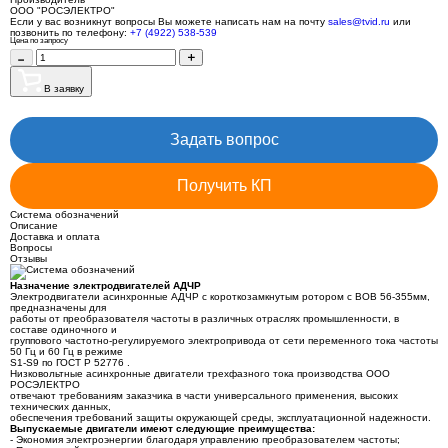
ООО "РОСЭЛЕКТРО"
Если у вас возникнут вопросы Вы можете написать нам на почту
sales@tvid.ru
или
позвонить по телефону:
+7 (4922) 538-539
Цена по запросу
В заявку
Задать вопрос
Получить КП
Система обозначений
Описание
Доставка и оплата
Вопросы
Отзывы
Назначение электродвигателей АДЧР
Электродвигатели асинхронные АДЧР с короткозамкнутым ротором с ВОВ 56-355мм,
предназначены для
работы от преобразователя частоты в различных отраслях промышленности, в
составе одиночного и
группового частотно-регулируемого электропривода от сети переменного тока частоты
50 Гц и 60 Гц в режиме
S1-S9 по ГОСТ Р 52776 .
Низковольтные асинхронные двигатели трехфазного тока производства ООО
РОСЭЛЕКТРО
отвечают требованиям заказчика в части универсального применения, высоких
технических данных,
обеспечения требований защиты окружающей среды, эксплуатационной надежности.
Выпускаемые двигатели имеют следующие преимущества:
- Экономия электроэнергии благодаря управлению преобразователем частоты;