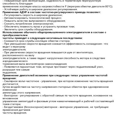
- Повышенный срок эксплуатации, надежность и термическую перегрузочную
способность благодаря
применению изоляции класса нагревостойкости F (перегрев обмотки двигателя 80°C);
- Устойчивую работу в широком диапазоне регулирования.
Применение АДЧР в составе частотно-регулируемого привода позволяет:
- Регулировать скорость в широком диапазоне;
- Автоматизировать технологический процесс;
- Повысить качество выпускаемого оборудования;
- Снизить потребление электроэнергии;
- Обеспечить плавность пуска и устранить пусковые токи;
- Увеличить срок службы оборудования.
Использование обычного общепромышленного электродвигателя в составе с
преобразователем
частоты приводит к следующим негативным последствиям:
- Снижается срок службы изоляции обмотки статора;
- При уменьшении скорости вращения снижается эффективность охлаждения - что
ведет к перегреву
электродвигателя;
- При увеличении скорости вращения повышается шум от вентилятора,
расположенного на валу
электродвигателя, а также падает нагрузочная способность мотора в следствие
аэродинамического
торможения вала вентилятором самоохлаждения;
- Появляются паразитные токи, которые протекают через подшипниковый узел,
разрушая тем самым
подшипник.
Применение двигателей возможно при следующих типах управления частотой
вращения:
- Скалярное вольт-частотное - управление, при котором изменение частоты вращения
достигается
путем воздействия на частоту напряжения статорных обмоток при одновременном
изменении
амплитуды этого напряжения;
- Векторное - регулирование с обратной связью по частоте вращения, основанное на
мгновенном
управлении амплитудой и фазовым углом намагничивающей и рабочей составляющей
токов статора;
- Бездатчиковое (безсенсорное) векторное - векторное управление, не требующее
применения датчиков
частоты вращения.