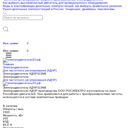
Как выбрать высоковольтный двигатель для промышленного оборудования
Виды и классификация дизельных электростанций: как выбрать правильное решение
Рынок дизельных электростанций в России: тенденции, драйверы, перспективы
Мои заявки
0
Мои заявки
0
Главная
Электродвигатели
Для частотного регулирования (АДЧР)
Электродвигатель АДЧР315М4
Электродвигатели
Для частотного регулирования (АДЧР)
Электродвигатель АДЧР315М4
Электродвигатели АДЧР производства ООО РОСЭЛЕКТРО изготовлены на базе
Российских двигателей. Они применяются для работы с преобразователями частоты,
используются в составе комплектных приводов.
В наличии
Обороты / мин.
1500
Мощность, кВт
200
КПД
95,6 %
Производитель