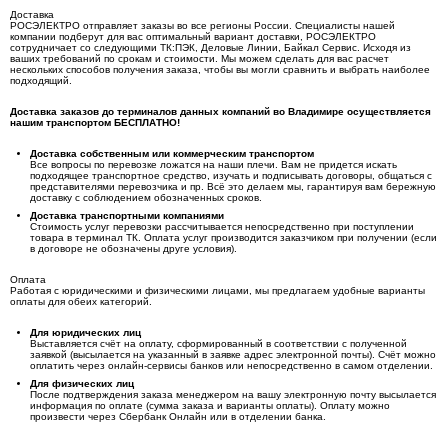
Доставка
РОСЭЛЕКТРО отправляет заказы во все регионы России. Специалисты нашей
компании подберут для вас оптимальный вариант доставки, РОСЭЛЕКТРО
сотрудничает со следующими ТК:ПЭК, Деловые Линии, Байкал Сервис. Исходя из
ваших требований по срокам и стоимости. Мы можем сделать для вас расчет
нескольких способов получения заказа, чтобы вы могли сравнить и выбрать наиболее
подходящий.
Доставка заказов до терминалов данных компаний во Владимире осуществляется
нашим транспортом БЕСПЛАТНО!
Доставка собственным или коммерческим транспортом
Все вопросы по перевозке ложатся на наши плечи. Вам не придется искать
подходящее транспортное средство, изучать и подписывать договоры, общаться с
представителями перевозчика и пр. Всё это делаем мы, гарантируя вам бережную
доставку с соблюдением обозначенных сроков.
Доставка транспортными компаниями
Стоимость услуг перевозки рассчитывается непосредственно при поступлении
товара в терминал ТК. Оплата услуг производится заказчиком при получении (если
в договоре не обозначены друге условия).
Оплата
Работая с юридическими и физическими лицами, мы предлагаем удобные варианты
оплаты для обеих категорий.
Для юридических лиц
Выставляется счёт на оплату, сформированный в соответствии с полученной
заявкой (высылается на указанный в заявке адрес электронной почты). Счёт можно
оплатить через онлайн-сервисы банков или непосредственно в самом отделении.
Для физических лиц
После подтверждения заказа менеджером на вашу электронную почту высылается
информация по оплате (сумма заказа и варианты оплаты). Оплату можно
произвести через Сбербанк Онлайн или в отделении банка.