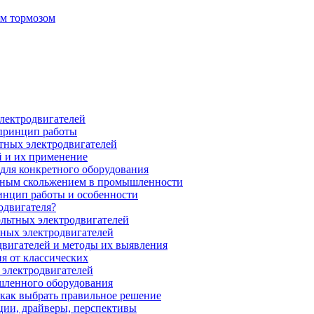
ым тормозом
электродвигателей
 принцип работы
тных электродвигателей
 и их применение
для конкретного оборудования
нным скольжением в промышленности
инцип работы и особенности
одвигателя?
ольтных электродвигателей
ных электродвигателей
вигателей и методы их выявления
я от классических
 электродвигателей
шленного оборудования
 как выбрать правильное решение
ции, драйверы, перспективы