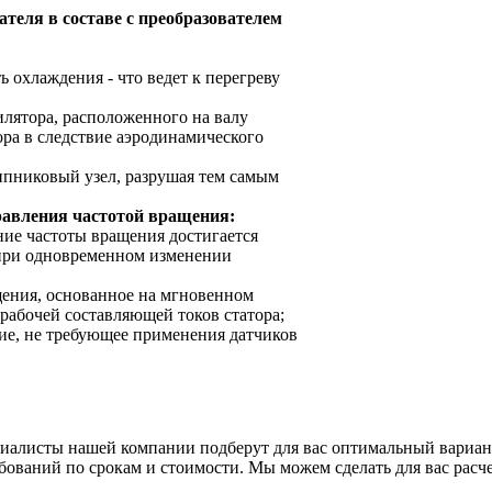
еля в составе с преобразователем
 охлаждения - что ведет к перегреву
лятора, расположенного на валу
ора в следствие аэродинамического
ипниковый узел, разрушая тем самым
равления частотой вращения:
ение частоты вращения достигается
 при одновременном изменении
ащения, основанное на мгновенном
абочей составляющей токов статора;
ние, не требующее применения датчиков
циалисты нашей компании подберут для вас оптимальный вари
ований по срокам и стоимости. Мы можем сделать для вас расче