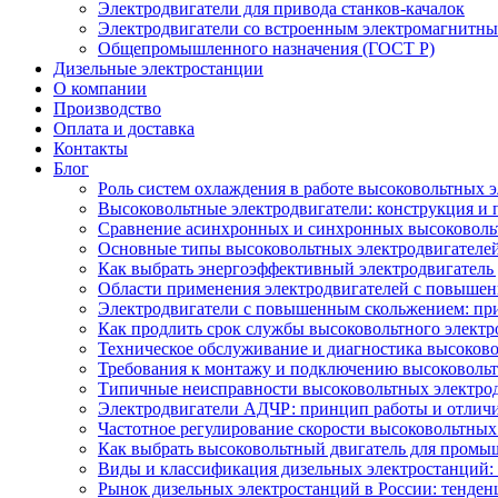
Электродвигатели для привода станков-качалок
Электродвигатели со встроенным электромагнитн
Общепромышленного назначения (ГОСТ Р)
Дизельные электростанции
О компании
Производство
Оплата и доставка
Контакты
Блог
Роль систем охлаждения в работе высоковольтных 
Высоковольтные электродвигатели: конструкция и
Сравнение асинхронных и синхронных высоковоль
Основные типы высоковольтных электродвигателей
Как выбрать энергоэффективный электродвигатель 
Области применения электродвигателей с повыше
Электродвигатели с повышенным скольжением: пр
Как продлить срок службы высоковольтного электр
Техническое обслуживание и диагностика высоков
Требования к монтажу и подключению высоковольт
Типичные неисправности высоковольтных электрод
Электродвигатели АДЧР: принцип работы и отличи
Частотное регулирование скорости высоковольтных
Как выбрать высоковольтный двигатель для промы
Виды и классификация дизельных электростанций:
Рынок дизельных электростанций в России: тенден