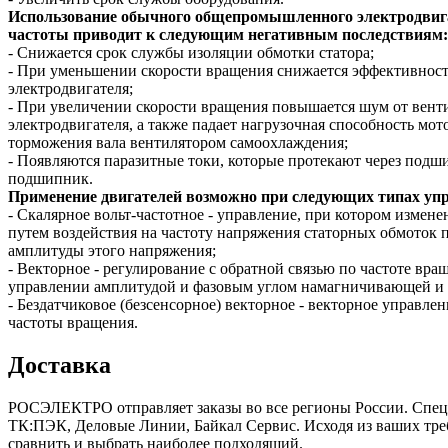
Использование обычного общепромышленного электродвигат
частоты приводит к следующим негативным последствиям:
- Снижается срок службы изоляции обмотки статора;
- При уменьшении скорости вращения снижается эффективность
электродвигателя;
- При увеличении скорости вращения повышается шум от венти
электродвигателя, а также падает нагрузочная способность мот
торможения вала вентилятором самоохлаждения;
- Появляются паразитные токи, которые протекают через подш
подшипник.
Применение двигателей возможно при следующих типах уп
- Скалярное вольт-частотное - управление, при котором измен
путем воздействия на частоту напряжения статорных обмоток
амплитуды этого напряжения;
- Векторное - регулирование с обратной связью по частоте вр
управлении амплитудой и фазовым углом намагничивающей и р
- Бездатчиковое (безсенсорное) векторное - векторное управле
частоты вращения.
Доставка
РОСЭЛЕКТРО отправляет заказы во все регионы России. Спе
ТК:ПЭК, Деловые Линии, Байкал Сервис. Исходя из ваших треб
сравнить и выбрать наиболее подходящий.