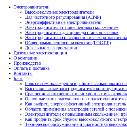
Электродвигатели
Высоковольтные электродвигатели
Для частотного регулирования (АДЧР)
Энергоэффективные электродвигатели
Электродвигатели с повышенным скольжением
Электродвигатели для привода станков-качалок
Электродвигатели со встроенным электромагнитн
Общепромышленного назначения (ГОСТ Р)
Дизельные электростанции
Дизельные электростанции
О компании
Производство
Оплата и доставка
Контакты
Блог
Роль систем охлаждения в работе высоковольтных 
Высоковольтные электродвигатели: конструкция и
Сравнение асинхронных и синхронных высоковоль
Основные типы высоковольтных электродвигателей
Как выбрать энергоэффективный электродвигатель 
Области применения электродвигателей с повыше
Электродвигатели с повышенным скольжением: пр
Как продлить срок службы высоковольтного электр
Техническое обслуживание и диагностика высоков