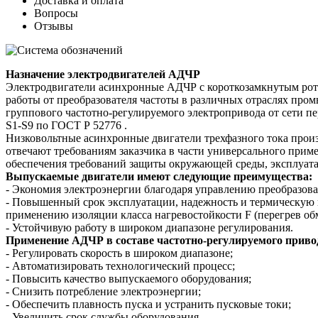
Доставка и оплата
Вопросы
Отзывы
Назначение электродвигателей АДЧР
Электродвигатели асинхронные АДЧР с короткозамкнутым рот
работы от преобразователя частоты в различных отраслях про
группового частотно-регулируемого электропривода от сети пе
S1-S9 по ГОСТ Р 52776 .
Низковольтные асинхронные двигатели трехфазного тока п
отвечают требованиям заказчика в части универсального прим
обеспечения требований защиты окружающей среды, эксплуат
Выпускаемые двигатели имеют следующие преимущества:
- Экономия электроэнергии благодаря управлению преобразова
- Повышенный срок эксплуатации, надежность и термическую 
применению изоляции класса нагревостойкости F (перегрев обм
- Устойчивую работу в широком диапазоне регулирования.
Применение АДЧР в составе частотно-регулируемого привод
- Регулировать скорость в широком диапазоне;
- Автоматизировать технологический процесс;
- Повысить качество выпускаемого оборудования;
- Снизить потребление электроэнергии;
- Обеспечить плавность пуска и устранить пусковые токи;
- Увеличить срок службы оборудования.