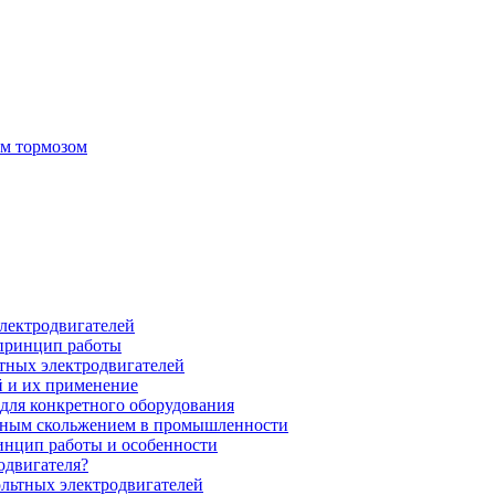
ым тормозом
электродвигателей
 принцип работы
тных электродвигателей
 и их применение
для конкретного оборудования
нным скольжением в промышленности
инцип работы и особенности
одвигателя?
ольтных электродвигателей