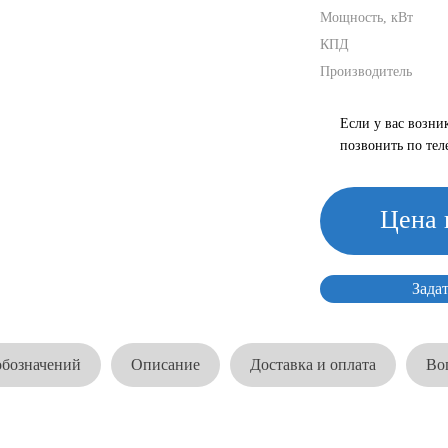
Мощность, кВт
КПД
Производитель
Если у вас возни
позвонить по те
Цена 
Зада
обозначений
Описание
Доставка и оплата
Во