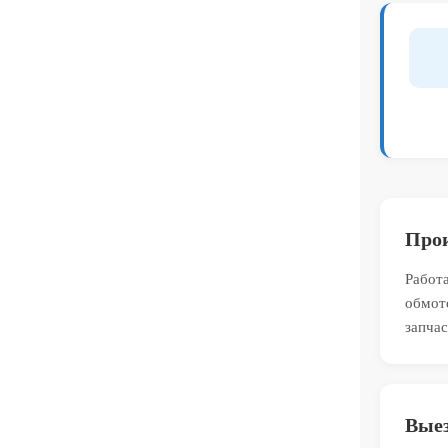
Прои
Работа
обмот
запчас
Выез