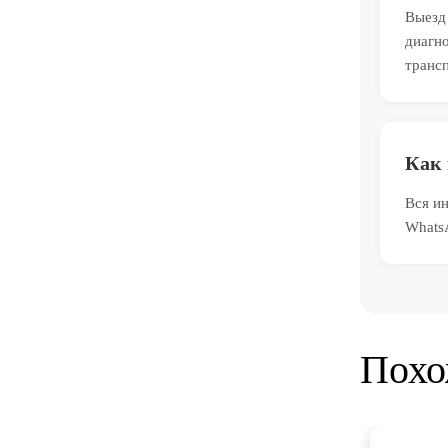
Выезд 
диагно
транс
Как 
Вся ин
Whats
Похо