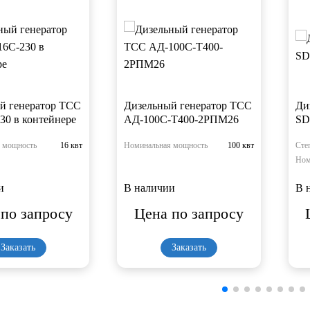
й генератор ТСС
Дизельный генератор ТСС
Ди
30 в контейнере
АД-100С-Т400-2РПМ26
SD
 мощность
16 квт
Номинальная мощность
100 квт
Сте
Ном
и
В наличии
В 
по запросу
Цена по запросу
Заказать
Заказать