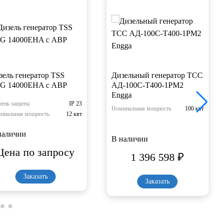
зель генератор TSS
Дизельный генератор ТСС
G 14000EHA с АВР
АД-100С-Т400-1РМ2
Engga
пень защиты
IP 23
Номинальная мощность
100 квт
инальная мощность
12 квт
наличии
В наличии
Цена по запросу
1 396 598
₽
Заказать
Заказать