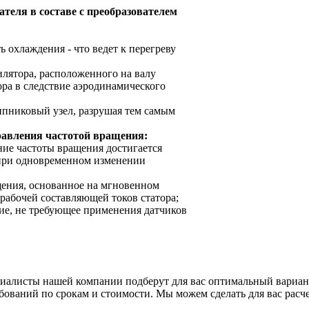
еля в составе с преобразователем
 охлаждения - что ведет к перегреву
лятора, расположенного на валу
ора в следствие аэродинамического
ипниковый узел, разрушая тем самым
равления частотой вращения:
ение частоты вращения достигается
 при одновременном изменении
ащения, основанное на мгновенном
абочей составляющей токов статора;
ние, не требующее применения датчиков
циалисты нашей компании подберут для вас оптимальный вари
ований по срокам и стоимости. Мы можем сделать для вас расче