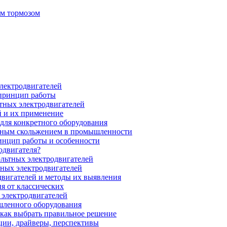
ым тормозом
электродвигателей
 принцип работы
тных электродвигателей
 и их применение
для конкретного оборудования
нным скольжением в промышленности
инцип работы и особенности
одвигателя?
ольтных электродвигателей
ных электродвигателей
вигателей и методы их выявления
я от классических
 электродвигателей
шленного оборудования
 как выбрать правильное решение
ции, драйверы, перспективы