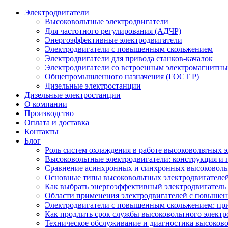
Электродвигатели
Высоковольтные электродвигатели
Для частотного регулирования (АДЧР)
Энергоэффективные электродвигатели
Электродвигатели с повышенным скольжением
Электродвигатели для привода станков-качалок
Электродвигатели со встроенным электромагнитн
Общепромышленного назначения (ГОСТ Р)
Дизельные электростанции
Дизельные электростанции
О компании
Производство
Оплата и доставка
Контакты
Блог
Роль систем охлаждения в работе высоковольтных 
Высоковольтные электродвигатели: конструкция и
Сравнение асинхронных и синхронных высоковоль
Основные типы высоковольтных электродвигателей
Как выбрать энергоэффективный электродвигатель 
Области применения электродвигателей с повыше
Электродвигатели с повышенным скольжением: пр
Как продлить срок службы высоковольтного электр
Техническое обслуживание и диагностика высоков