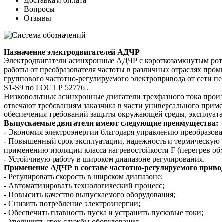
Доставка и оплата
Вопросы
Отзывы
Назначение электродвигателей АДЧР
Электродвигатели асинхронные АДЧР с короткозамкнутым рот
работы от преобразователя частоты в различных отраслях про
группового частотно-регулируемого электропривода от сети пе
S1-S9 по ГОСТ Р 52776 .
Низковольтные асинхронные двигатели трехфазного тока п
отвечают требованиям заказчика в части универсального прим
обеспечения требований защиты окружающей среды, эксплуат
Выпускаемые двигатели имеют следующие преимущества:
- Экономия электроэнергии благодаря управлению преобразова
- Повышенный срок эксплуатации, надежность и термическую 
применению изоляции класса нагревостойкости F (перегрев обм
- Устойчивую работу в широком диапазоне регулирования.
Применение АДЧР в составе частотно-регулируемого привод
- Регулировать скорость в широком диапазоне;
- Автоматизировать технологический процесс;
- Повысить качество выпускаемого оборудования;
- Снизить потребление электроэнергии;
- Обеспечить плавность пуска и устранить пусковые токи;
- Увеличить срок службы оборудования.