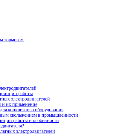
ым тормозом
электродвигателей
 принцип работы
тных электродвигателей
 и их применение
для конкретного оборудования
нным скольжением в промышленности
инцип работы и особенности
одвигателя?
ольтных электродвигателей