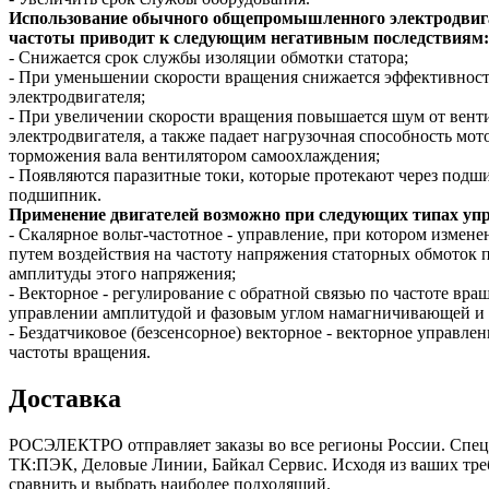
Использование обычного общепромышленного электродвигат
частоты приводит к следующим негативным последствиям:
- Снижается срок службы изоляции обмотки статора;
- При уменьшении скорости вращения снижается эффективность
электродвигателя;
- При увеличении скорости вращения повышается шум от венти
электродвигателя, а также падает нагрузочная способность мот
торможения вала вентилятором самоохлаждения;
- Появляются паразитные токи, которые протекают через подш
подшипник.
Применение двигателей возможно при следующих типах уп
- Скалярное вольт-частотное - управление, при котором измен
путем воздействия на частоту напряжения статорных обмоток
амплитуды этого напряжения;
- Векторное - регулирование с обратной связью по частоте вр
управлении амплитудой и фазовым углом намагничивающей и р
- Бездатчиковое (безсенсорное) векторное - векторное управле
частоты вращения.
Доставка
РОСЭЛЕКТРО отправляет заказы во все регионы России. Спе
ТК:ПЭК, Деловые Линии, Байкал Сервис. Исходя из ваших треб
сравнить и выбрать наиболее подходящий.