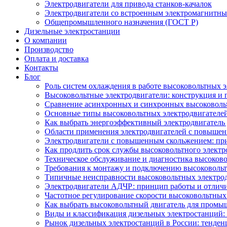
Электродвигатели для привода станков-качалок
Электродвигатели со встроенным электромагнитн
Общепромышленного назначения (ГОСТ Р)
Дизельные электростанции
О компании
Производство
Оплата и доставка
Контакты
Блог
Роль систем охлаждения в работе высоковольтных 
Высоковольтные электродвигатели: конструкция и
Сравнение асинхронных и синхронных высоковоль
Основные типы высоковольтных электродвигателей
Как выбрать энергоэффективный электродвигатель 
Области применения электродвигателей с повыше
Электродвигатели с повышенным скольжением: пр
Как продлить срок службы высоковольтного электр
Техническое обслуживание и диагностика высоков
Требования к монтажу и подключению высоковольт
Типичные неисправности высоковольтных электрод
Электродвигатели АДЧР: принцип работы и отличи
Частотное регулирование скорости высоковольтных
Как выбрать высоковольтный двигатель для промы
Виды и классификация дизельных электростанций:
Рынок дизельных электростанций в России: тенден