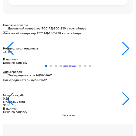
Похожие товары
Дизельный генератор ТСС АД-16С-230 в контейнере
Номинальная мощность
16 квт
В наличии
Цена по запросу
Заказать
Хиты продаж
Электродвигатель АДЧР56А2
Мощность, кВт
0.18
Обороты / мин.
3000
В наличии
Цена по запросу
Заказать