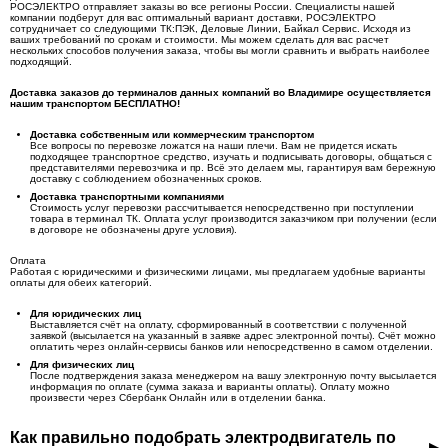
РОСЭЛЕКТРО отправляет заказы во все регионы России. Специалисты нашей
компании подберут для вас оптимальный вариант доставки, РОСЭЛЕКТРО
сотрудничает со следующими ТК:ПЭК, Деловые Линии, Байкал Сервис. Исходя из
ваших требований по срокам и стоимости. Мы можем сделать для вас расчет
нескольких способов получения заказа, чтобы вы могли сравнить и выбрать наиболее
подходящий.
Доставка заказов до терминалов данных компаний во Владимире осуществляется
нашим транспортом БЕСПЛАТНО!
Доставка собственным или коммерческим транспортом
Все вопросы по перевозке ложатся на наши плечи. Вам не придется искать
подходящее транспортное средство, изучать и подписывать договоры, общаться с
представителями перевозчика и пр. Всё это делаем мы, гарантируя вам бережную
доставку с соблюдением обозначенных сроков.
Доставка транспортными компаниями
Стоимость услуг перевозки рассчитывается непосредственно при поступлении
товара в терминал ТК. Оплата услуг производится заказчиком при получении (если
в договоре не обозначены друге условия).
Оплата
Работая с юридическими и физическими лицами, мы предлагаем удобные варианты
оплаты для обеих категорий.
Для юридических лиц
Выставляется счёт на оплату, сформированный в соответствии с полученной
заявкой (высылается на указанный в заявке адрес электронной почты). Счёт можно
оплатить через онлайн-сервисы банков или непосредственно в самом отделении.
Для физических лиц
После подтверждения заказа менеджером на вашу электронную почту высылается
информация по оплате (сумма заказа и варианты оплаты). Оплату можно
произвести через Сбербанк Онлайн или в отделении банка.
Как правильно подобрать электродвигатель по