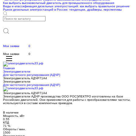
Как выбрать высоковольтный двигатель для промышленного оборудования
Виды и классификация дизельных электростанций: как выбрать правильное решение
Рынок дизельных электростанций в России: тенденции, драйверы, перспективы
Мои заявки
0
Мои заявки
0
Главная
Электродвигатели
Для частотного регулирования (АДЧР)
Электродвигатель АДЧР71А4
Электродвигатели
Для частотного регулирования (АДЧР)
Электродвигатель АДЧР71А4
Электродвигатели АДЧР производства ООО РОСЭЛЕКТРО изготовлены на базе
Российских двигателей. Они применяются для работы с преобразователями частоты,
используются в составе комплектных приводов.
В наличии
Мощность, кВт
0.55
КПД
71 %
Обороты / мин.
1500
Производитель