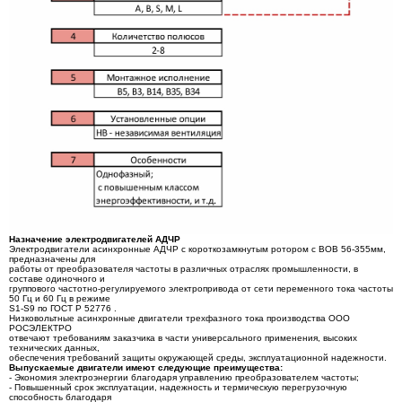
Назначение электродвигателей АДЧР
Электродвигатели асинхронные АДЧР с короткозамкнутым ротором с ВОВ 56-355мм,
предназначены для
работы от преобразователя частоты в различных отраслях промышленности, в
составе одиночного и
группового частотно-регулируемого электропривода от сети переменного тока частоты
50 Гц и 60 Гц в режиме
S1-S9 по ГОСТ Р 52776 .
Низковольтные асинхронные двигатели трехфазного тока производства ООО
РОСЭЛЕКТРО
отвечают требованиям заказчика в части универсального применения, высоких
технических данных,
обеспечения требований защиты окружающей среды, эксплуатационной надежности.
Выпускаемые двигатели имеют следующие преимущества:
- Экономия электроэнергии благодаря управлению преобразователем частоты;
- Повышенный срок эксплуатации, надежность и термическую перегрузочную
способность благодаря