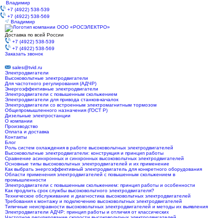
Владимир
+7 (4922) 538-539
+7 (4922) 538-569
Владимир
Доставка по всей России
+7 (4922) 538-539
+7 (4922) 538-569
Заказать звонок
sales@tvid.ru
Электродвигатели
Высоковольтные электродвигатели
Для частотного регулирования (АДЧР)
Энергоэффективные электродвигатели
Электродвигатели с повышенным скольжением
Электродвигатели для привода станков-качалок
Электродвигатели со встроенным электромагнитным тормозом
Общепромышленного назначения (ГОСТ Р)
Дизельные электростанции
О компании
Производство
Оплата и доставка
Контакты
Блог
Роль систем охлаждения в работе высоковольтных электродвигателей
Высоковольтные электродвигатели: конструкция и принцип работы
Сравнение асинхронных и синхронных высоковольтных электродвигателей
Основные типы высоковольтных электродвигателей и их применение
Как выбрать энергоэффективный электродвигатель для конкретного оборудования
Области применения электродвигателей с повышенным скольжением в
промышленности
Электродвигатели с повышенным скольжением: принцип работы и особенности
Как продлить срок службы высоковольтного электродвигателя?
Техническое обслуживание и диагностика высоковольтных электродвигателей
Требования к монтажу и подключению высоковольтных электродвигателей
Типичные неисправности высоковольтных электродвигателей и методы их выявления
Электродвигатели АДЧР: принцип работы и отличия от классических
Частотное регулирование скорости высоковольтных электродвигателей