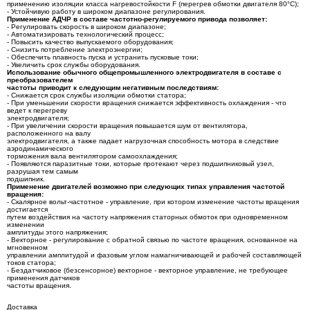
применению изоляции класса нагревостойкости F (перегрев обмотки двигателя 80°C);
- Устойчивую работу в широком диапазоне регулирования.
Применение АДЧР в составе частотно-регулируемого привода позволяет:
- Регулировать скорость в широком диапазоне;
- Автоматизировать технологический процесс;
- Повысить качество выпускаемого оборудования;
- Снизить потребление электроэнергии;
- Обеспечить плавность пуска и устранить пусковые токи;
- Увеличить срок службы оборудования.
Использование обычного общепромышленного электродвигателя в составе с
преобразователем
частоты приводит к следующим негативным последствиям:
- Снижается срок службы изоляции обмотки статора;
- При уменьшении скорости вращения снижается эффективность охлаждения - что
ведет к перегреву
электродвигателя;
- При увеличении скорости вращения повышается шум от вентилятора,
расположенного на валу
электродвигателя, а также падает нагрузочная способность мотора в следствие
аэродинамического
торможения вала вентилятором самоохлаждения;
- Появляются паразитные токи, которые протекают через подшипниковый узел,
разрушая тем самым
подшипник.
Применение двигателей возможно при следующих типах управления частотой
вращения:
- Скалярное вольт-частотное - управление, при котором изменение частоты вращения
достигается
путем воздействия на частоту напряжения статорных обмоток при одновременном
изменении
амплитуды этого напряжения;
- Векторное - регулирование с обратной связью по частоте вращения, основанное на
мгновенном
управлении амплитудой и фазовым углом намагничивающей и рабочей составляющей
токов статора;
- Бездатчиковое (безсенсорное) векторное - векторное управление, не требующее
применения датчиков
частоты вращения.
Доставка