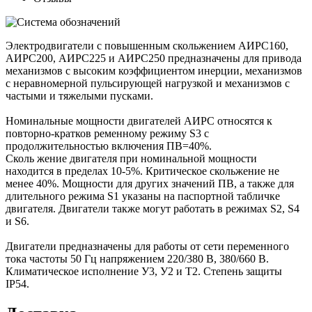
Электродвигатели с повышенным скольжением АИРС160,
АИРС200, АИРС225 и АИРС250 предназначены для привода
механизмов с высоким коэффициентом инерции, механизмов
с неравномерной пульсирующей нагрузкой и механизмов с
частыми и тяжелыми пусками.
Номинальные мощности двигателей АИРС относятся к
повторно-кратков ременному режиму S3 с
продолжительностью включения ПВ=40%.
Сколь жение двигателя при номинальной мощности
находится в пределах 10-5%. Критическое скольжение не
менее 40%. Мощности для других значений ПВ, а также для
длительного режима S1 указаны на паспортной табличке
двигателя. Двигатели также могут работать в режимах S2, S4
и S6.
Двигатели предназначены для работы от сети переменного
тока частоты 50 Гц напряжением 220/380 В, 380/660 В.
Климатическое исполнение У3, У2 и Т2. Степень защиты
IP54.