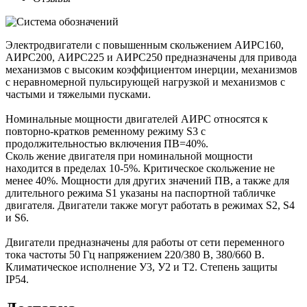
Электродвигатели с повышенным скольжением АИРС160,
АИРС200, АИРС225 и АИРС250 предназначены для привода
механизмов с высоким коэффициентом инерции, механизмов
с неравномерной пульсирующей нагрузкой и механизмов с
частыми и тяжелыми пусками.
Номинальные мощности двигателей АИРС относятся к
повторно-кратков ременному режиму S3 с
продолжительностью включения ПВ=40%.
Сколь жение двигателя при номинальной мощности
находится в пределах 10-5%. Критическое скольжение не
менее 40%. Мощности для других значений ПВ, а также для
длительного режима S1 указаны на паспортной табличке
двигателя. Двигатели также могут работать в режимах S2, S4
и S6.
Двигатели предназначены для работы от сети переменного
тока частоты 50 Гц напряжением 220/380 В, 380/660 В.
Климатическое исполнение У3, У2 и Т2. Степень защиты
IP54.