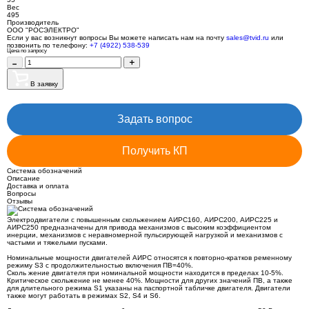
Вес
495
Производитель
ООО "РОСЭЛЕКТРО"
Если у вас возникнут вопросы Вы можете написать нам на почту
sales@tvid.ru
или
позвонить по телефону:
+7 (4922) 538-539
Цена по запросу
В заявку
Задать вопрос
Получить КП
Система обозначений
Описание
Доставка и оплата
Вопросы
Отзывы
Электродвигатели с повышенным скольжением АИРС160, АИРС200, АИРС225 и
АИРС250 предназначены для привода механизмов с высоким коэффициентом
инерции, механизмов с неравномерной пульсирующей нагрузкой и механизмов с
частыми и тяжелыми пусками.
Номинальные мощности двигателей АИРС относятся к повторно-кратков ременному
режиму S3 с продолжительностью включения ПВ=40%.
Сколь жение двигателя при номинальной мощности находится в пределах 10-5%.
Критическое скольжение не менее 40%. Мощности для других значений ПВ, а также
для длительного режима S1 указаны на паспортной табличке двигателя. Двигатели
также могут работать в режимах S2, S4 и S6.