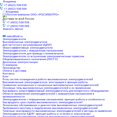
Владимир
+7 (4922) 538-539
+7 (4922) 538-569
Владимир
Доставка по всей России
+7 (4922) 538-539
+7 (4922) 538-569
Заказать звонок
sales@tvid.ru
Электродвигатели
Высоковольтные электродвигатели
Для частотного регулирования (АДЧР)
Энергоэффективные электродвигатели
Электродвигатели с повышенным скольжением
Электродвигатели для привода станков-качалок
Электродвигатели со встроенным электромагнитным тормозом
Общепромышленного назначения (ГОСТ Р)
Дизельные электростанции
О компании
Производство
Оплата и доставка
Контакты
Блог
Роль систем охлаждения в работе высоковольтных электродвигателей
Высоковольтные электродвигатели: конструкция и принцип работы
Сравнение асинхронных и синхронных высоковольтных электродвигателей
Основные типы высоковольтных электродвигателей и их применение
Как выбрать энергоэффективный электродвигатель для конкретного оборудования
Области применения электродвигателей с повышенным скольжением в
промышленности
Электродвигатели с повышенным скольжением: принцип работы и особенности
Как продлить срок службы высоковольтного электродвигателя?
Техническое обслуживание и диагностика высоковольтных электродвигателей
Требования к монтажу и подключению высоковольтных электродвигателей
Типичные неисправности высоковольтных электродвигателей и методы их выявления
Электродвигатели АДЧР: принцип работы и отличия от классических
Частотное регулирование скорости высоковольтных электродвигателей