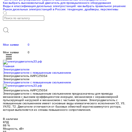
Как выбрать высоковольтный двигатель для промышленного оборудования
Виды и классификация дизельных электростанций: как выбрать правильное решение
Рынок дизельных электростанций в России: тенденции, драйверы, перспективы
Мои заявки
0
Мои заявки
0
Главная
Электродвигатели
Электродвигатели с повышенным скольжением
Электродвигатель АИРС250S4
Электродвигатели
Электродвигатели с повышенным скольжением
Электродвигатель АИРС250S4
Электродвигатели с повышенным скольжением предназначены для привода
механизмов с высоким коэффициентом инерции, механизмов с неравномерной
пульсирующей нагрузкой и механизмов с частыми пусками. Электродвигатель с
повышенным скольжением имеет основные виды климатического исполнения У2, У3,
УХЛ2, Т2. Двигатели отличаются от базовых обмоткой короткозамкнутого ротора,
которая выполняется из сплава повышенного сопротивления.
В наличии
КПД
88 %
Мощность, кВт
55