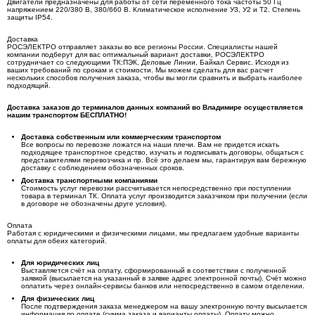
Двигатели предназначены для работы от сети переменного тока частоты 50 Гц
напряжением 220/380 В, 380/660 В. Климатическое исполнение У3, У2 и Т2. Степень
защиты IP54.
Доставка
РОСЭЛЕКТРО отправляет заказы во все регионы России. Специалисты нашей
компании подберут для вас оптимальный вариант доставки, РОСЭЛЕКТРО
сотрудничает со следующими ТК:ПЭК, Деловые Линии, Байкал Сервис. Исходя из
ваших требований по срокам и стоимости. Мы можем сделать для вас расчет
нескольких способов получения заказа, чтобы вы могли сравнить и выбрать наиболее
подходящий.
Доставка заказов до терминалов данных компаний во Владимире осуществляется
нашим транспортом БЕСПЛАТНО!
Доставка собственным или коммерческим транспортом
Все вопросы по перевозке ложатся на наши плечи. Вам не придется искать
подходящее транспортное средство, изучать и подписывать договоры, общаться с
представителями перевозчика и пр. Всё это делаем мы, гарантируя вам бережную
доставку с соблюдением обозначенных сроков.
Доставка транспортными компаниями
Стоимость услуг перевозки рассчитывается непосредственно при поступлении
товара в терминал ТК. Оплата услуг производится заказчиком при получении (если
в договоре не обозначены друге условия).
Оплата
Работая с юридическими и физическими лицами, мы предлагаем удобные варианты
оплаты для обеих категорий.
Для юридических лиц
Выставляется счёт на оплату, сформированный в соответствии с полученной
заявкой (высылается на указанный в заявке адрес электронной почты). Счёт можно
оплатить через онлайн-сервисы банков или непосредственно в самом отделении.
Для физических лиц
После подтверждения заказа менеджером на вашу электронную почту высылается
информация по оплате (сумма заказа и варианты оплаты). Оплату можно