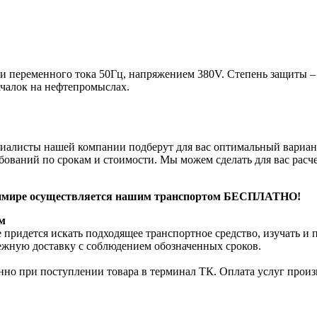
и переменного тока 50Гц, напряжением 380V. Степень защиты – 
ачалок на нефтепромыслах.
циалисты нашей компании подберут для вас оптимальный вари
ований по срокам и стоимости. Мы можем сделать для вас расче
адимире осуществляется нашим транспортом БЕСПЛАТНО!
м
 придется искать подходящее транспортное средство, изучать и
режную доставку с соблюдением обозначенных сроков.
нно при поступлении товара в терминал ТК. Оплата услуг произв