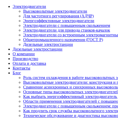
Электродвигатели
Высоковольтные электродвигатели
Для частотного регулирования (АДЧР)
Энергоэффективные электродвигатели
Электродвигатели с повышенным скольжением
Электродвигатели для привода станков-качалок
Электродвигатели со встроенным электромагнитн
Общепромышленного назначения (ГОСТ Р)
Дизельные электростанции
Дизельные электростанции
О компании
Производство
Оплата и доставка
Контакты
Блог
Роль систем охлаждения в работе высоковольтных 
Высоковольтные электродвигатели: конструкция и
Сравнение асинхронных и синхронных высоковоль
Основные типы высоковольтных электродвигателей
Как выбрать энергоэффективный электродвигатель 
Области применения электродвигателей с повыше
Электродвигатели с повышенным скольжением: пр
Как продлить срок службы высоковольтного электр
Техническое обслуживание и диагностика высоков