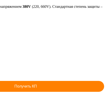
 напряжением
380
V
(220, 660V). Стандартная степень защиты –
Получить КП