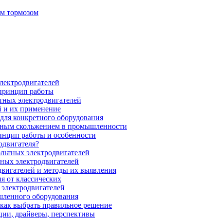
ым тормозом
электродвигателей
 принцип работы
тных электродвигателей
 и их применение
для конкретного оборудования
нным скольжением в промышленности
инцип работы и особенности
одвигателя?
ольтных электродвигателей
ных электродвигателей
вигателей и методы их выявления
я от классических
 электродвигателей
шленного оборудования
 как выбрать правильное решение
ции, драйверы, перспективы