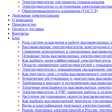
Электродвигатели для привода станков-качалок
Электродвигатели со встроенным электромагнитн
Общепромышленного назначения (ГОСТ Р)
Дизельные электростанции
О компании
Производство
Оплата и доставка
Контакты
Блог
Роль систем охлаждения в работе высоковольтных 
Высоковольтные электродвигатели: конструкция и
Сравнение асинхронных и синхронных высоковоль
Основные типы высоковольтных электродвигателей
Как выбрать энергоэффективный электродвигатель 
Области применения электродвигателей с повыше
Электродвигатели с повышенным скольжением: пр
Как продлить срок службы высоковольтного электр
Техническое обслуживание и диагностика высоков
Требования к монтажу и подключению высоковольт
Типичные неисправности высоковольтных электрод
Электродвигатели АДЧР: принцип работы и отличи
Частотное регулирование скорости высоковольтных
Как выбрать высоковольтный двигатель для промы
Виды и классификация дизельных электростанций:
Рынок дизельных электростанций в России: тенден