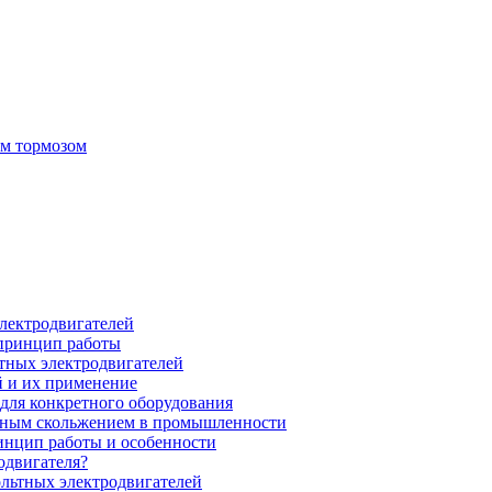
ым тормозом
электродвигателей
 принцип работы
тных электродвигателей
 и их применение
для конкретного оборудования
нным скольжением в промышленности
инцип работы и особенности
одвигателя?
ольтных электродвигателей