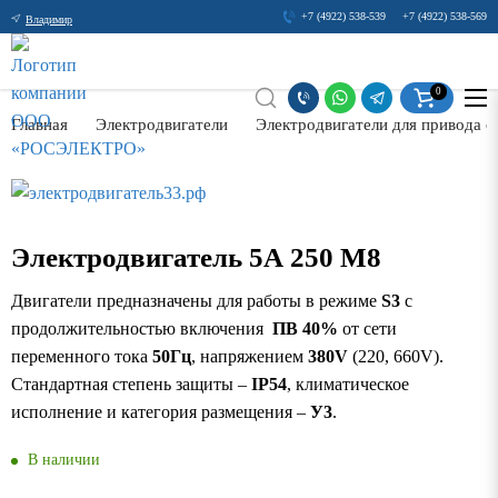
+7 (4922) 538-539
+7 (4922) 538-569
Владимир
0
Главная
Электродвигатели
Электродвигатели для привода с
Электродвигатель 5А 250 М8
Двигатели предназначены для работы в режиме
S3
с
продолжительностью включения
ПВ 40%
от сети
переменного тока
50Гц
, напряжением
380
V
(220, 660V).
Стандартная степень защиты –
IP54
, климатическое
исполнение и категория размещения –
У3
.
В наличии