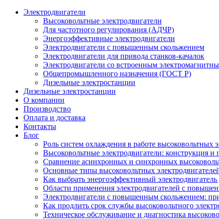
Электродвигатели
Высоковольтные электродвигатели
Для частотного регулирования (АДЧР)
Энергоэффективные электродвигатели
Электродвигатели с повышенным скольжением
Электродвигатели для привода станков-качалок
Электродвигатели со встроенным электромагнитн
Общепромышленного назначения (ГОСТ Р)
Дизельные электростанции
Дизельные электростанции
О компании
Производство
Оплата и доставка
Контакты
Блог
Роль систем охлаждения в работе высоковольтных 
Высоковольтные электродвигатели: конструкция и
Сравнение асинхронных и синхронных высоковоль
Основные типы высоковольтных электродвигателей
Как выбрать энергоэффективный электродвигатель 
Области применения электродвигателей с повыше
Электродвигатели с повышенным скольжением: пр
Как продлить срок службы высоковольтного электр
Техническое обслуживание и диагностика высоков