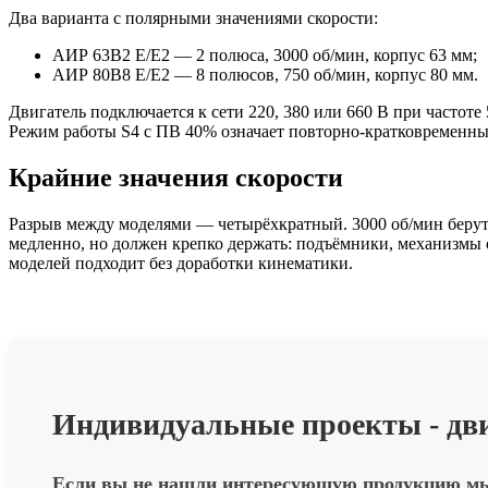
Два варианта с полярными значениями скорости:
АИР 63В2 Е/Е2 — 2 полюса, 3000 об/мин, корпус 63 мм;
АИР 80В8 Е/Е2 — 8 полюсов, 750 об/мин, корпус 80 мм.
Двигатель подключается к сети 220, 380 или 660 В при част
Режим работы S4 с ПВ 40% означает повторно-кратковременный 
Крайние значения скорости
Разрыв между моделями — четырёхкратный. 3000 об/мин берут т
медленно, но должен крепко держать: подъёмники, механизмы
моделей подходит без доработки кинематики.
Индивидуальные проекты - дв
Если вы не нашли интересующую продукцию мы г