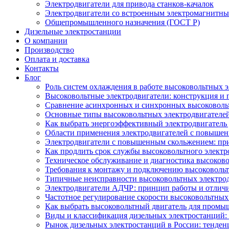
Электродвигатели для привода станков-качалок
Электродвигатели со встроенным электромагнитн
Общепромышленного назначения (ГОСТ Р)
Дизельные электростанции
О компании
Производство
Оплата и доставка
Контакты
Блог
Роль систем охлаждения в работе высоковольтных 
Высоковольтные электродвигатели: конструкция и
Сравнение асинхронных и синхронных высоковоль
Основные типы высоковольтных электродвигателей
Как выбрать энергоэффективный электродвигатель 
Области применения электродвигателей с повыше
Электродвигатели с повышенным скольжением: пр
Как продлить срок службы высоковольтного электр
Техническое обслуживание и диагностика высоков
Требования к монтажу и подключению высоковольт
Типичные неисправности высоковольтных электрод
Электродвигатели АДЧР: принцип работы и отличи
Частотное регулирование скорости высоковольтных
Как выбрать высоковольтный двигатель для промы
Виды и классификация дизельных электростанций:
Рынок дизельных электростанций в России: тенден