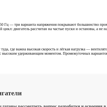
оте 50 Гц — три варианта напряжения покрывают большинство п
цикл: двигатель рассчитан на частые пуски и остановы, а не н
уда, где важна высокая скорость и лёгкая нагрузка — вентилято
 с высоким удерживающим моментом. Промежуточных вариантов н
игатели
отовы рассмотреть вопрос разработки и освоения в 