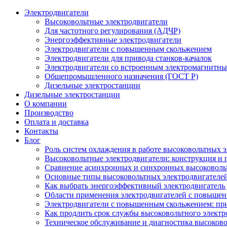
Электродвигатели
Высоковольтные электродвигатели
Для частотного регулирования (АДЧР)
Энергоэффективные электродвигатели
Электродвигатели с повышенным скольжением
Электродвигатели для привода станков-качалок
Электродвигатели со встроенным электромагнитн
Общепромышленного назначения (ГОСТ Р)
Дизельные электростанции
Дизельные электростанции
О компании
Производство
Оплата и доставка
Контакты
Блог
Роль систем охлаждения в работе высоковольтных 
Высоковольтные электродвигатели: конструкция и
Сравнение асинхронных и синхронных высоковоль
Основные типы высоковольтных электродвигателей
Как выбрать энергоэффективный электродвигатель 
Области применения электродвигателей с повыше
Электродвигатели с повышенным скольжением: пр
Как продлить срок службы высоковольтного электр
Техническое обслуживание и диагностика высоков