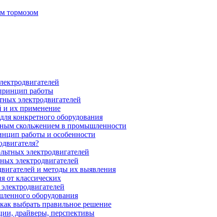
ым тормозом
электродвигателей
 принцип работы
тных электродвигателей
 и их применение
для конкретного оборудования
нным скольжением в промышленности
инцип работы и особенности
одвигателя?
ольтных электродвигателей
ных электродвигателей
вигателей и методы их выявления
я от классических
 электродвигателей
шленного оборудования
 как выбрать правильное решение
ции, драйверы, перспективы