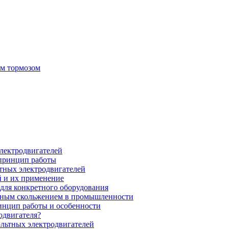
ым тормозом
электродвигателей
 принцип работы
тных электродвигателей
 и их применение
для конкретного оборудования
нным скольжением в промышленности
инцип работы и особенности
одвигателя?
ольтных электродвигателей