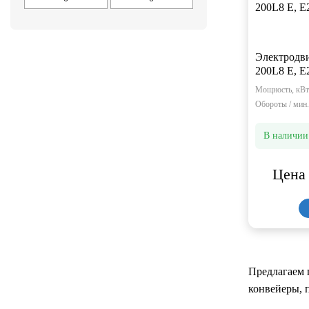
Электродв
200L8 Е, Е
Мощность, кВт
Обороты / мин.
В наличии
Цена 
Предлагаем 
конвейеры, 