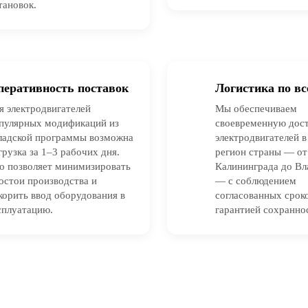
тановок.
перативность поставок
Логистика по вс
я электродвигателей
Мы обеспечиваем
пулярных модификаций из
своевременную дос
ладской программы возможна
электродвигателей 
грузка за 1–3 рабочих дня.
регион страны — от
о позволяет минимизировать
Калининграда до Вл
остои производства и
— с соблюдением
корить ввод оборудования в
согласованных срок
сплуатацию.
гарантией сохраннос