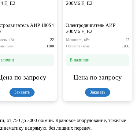
ктродвигатель АИР 180S4
Электродвигатель АИР
2
200М6 Е, Е2
сть, кВт
22
Мощность, кВт
22
ты / мин.
1500
Обороты / мин.
1000
наличии
В наличии
Цена по запросу
Цена по запросу
Заказать
Заказать
и, от 750 до 3000 об/мин. Крановое оборудование, тяжёлые
инематику напрямую, без лишних передач.