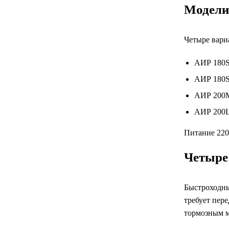
Модели
Четыре вари
АИР 180S2
АИР 180S4
АИР 200М
АИР 200L8
Питание 220,
Четыре 
Быстроходны
требует пер
тормозным м