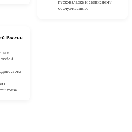
пусконаладке и сервисному
обслуживанию.
ей России
тавку
в любой
адивостока
ов и
ти груза.