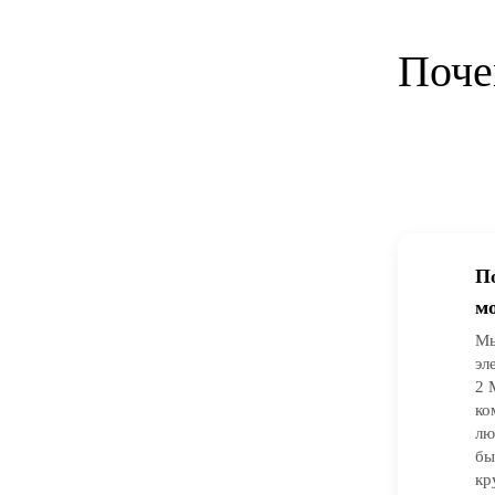
Поче
П
м
Мы
эл
2 
ко
лю
бы
кр