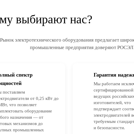
му выбирают нас?
Рынок электротехнического оборудования предлагает широк
промышленные предприятия доверяют РОСЭЛ
олный спектр
Гарантия надеж
ощностей
Мы работаем исклю
сертифицированной
 поставляем
ведущих российских
ектродвигатели от 0,25 кВт до
изготовителей, что
МВт, что позволяет
подтверждает соотв
мплектовать оборудование
электродвигателей 
бого назначения — от
требуемым стандарт
товых механизмов до
и безопасности.
упных промышленных