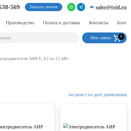
538-569
sales@tvid.ru
Заказать звонок
Производство
Оплата и доставка
Контакты
Блог
0
Мои заявки
ктродвигатели АИР Е, Е2 на 22 кВт
по цене
/
по дате добавления