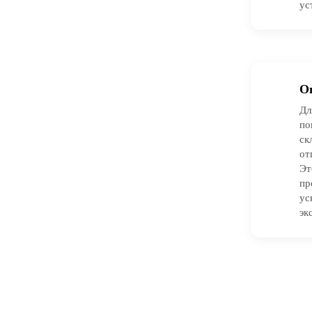
ус
О
Дл
по
ск
от
Эт
пр
ус
эк