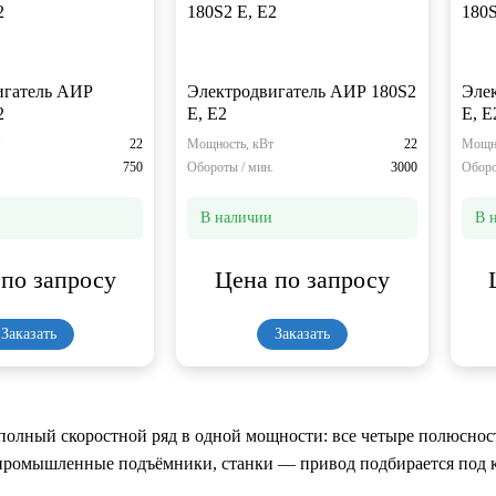
игатель АИР
Электродвигатель АИР 180S2
Эле
2
Е, Е2
Е, Е
22
Мощность, кВт
22
Мощно
750
Обороты / мин.
3000
Оборо
В наличии
В 
по запросу
Цена по запросу
Заказать
Заказать
полный скоростной ряд в одной мощности: все четыре полюсност
промышленные подъёмники, станки — привод подбирается под к