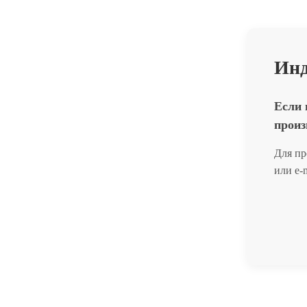
Инд
Если 
произ
Для пр
или e-