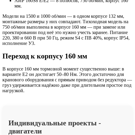
АИР 160S8 Е/Е2 — 8 полюсов, 750 об/мин, корпус 160
мм.
Модели на 1500 и 1000 об/мин — в одном корпусе 132 мм,
монтажные размеры у них совпадают. Тихоходная модель на
750 об/мин выполнена в корпусе 160 мм — при замене или
проектировании под неё это нужно учесть заранее. Питание
220, 380 и 660 В при 50 Гц, режим S4 с ПВ 40%, корпус IP54,
исполнение У3.
Переход к корпусу 160 мм
В корпусе 160 мм тормозной момент существенно выше: в
варианте Е2 он достигает 50–80 Нм. Этого достаточно для
кранового оборудования с прямым приводом без редуктора —
груз удерживается надёжно даже при длительном простое под
нагрузкой.
Индивидуальные проекты -
двигатели