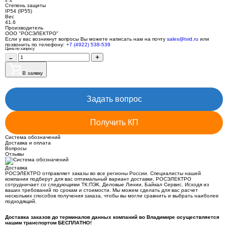
Степень защиты
IP54 (IP55)
Вес
41.6
Производитель
ООО "РОСЭЛЕКТРО"
Если у вас возникнут вопросы Вы можете написать нам на почту
sales@tvid.ru
или
позвонить по телефону:
+7 (4922) 538-539
Цена по запросу
В заявку
Задать вопрос
Получить КП
Система обозначений
Доставка и оплата
Вопросы
Отзывы
Доставка
РОСЭЛЕКТРО отправляет заказы во все регионы России. Специалисты нашей
компании подберут для вас оптимальный вариант доставки, РОСЭЛЕКТРО
сотрудничает со следующими ТК:ПЭК, Деловые Линии, Байкал Сервис. Исходя из
ваших требований по срокам и стоимости. Мы можем сделать для вас расчет
нескольких способов получения заказа, чтобы вы могли сравнить и выбрать наиболее
подходящий.
Доставка заказов до терминалов данных компаний во Владимире осуществляется
нашим транспортом БЕСПЛАТНО!