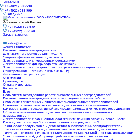
Владимир
+7 (4922) 538-539
+7 (4922) 538-569
Владимир
Доставка по всей России
+7 (4922) 538-539
+7 (4922) 538-569
Заказать звонок
sales@tvid.ru
Электродвигатели
Высоковольтные электродвигатели
Для частотного регулирования (АДЧР)
Энергоэффективные электродвигатели
Электродвигатели с повышенным скольжением
Электродвигатели для привода станков-качалок
Электродвигатели со встроенным электромагнитным тормозом
Общепромышленного назначения (ГОСТ Р)
Дизельные электростанции
О компании
Производство
Оплата и доставка
Контакты
Блог
Роль систем охлаждения в работе высоковольтных электродвигателей
Высоковольтные электродвигатели: конструкция и принцип работы
Сравнение асинхронных и синхронных высоковольтных электродвигателей
Основные типы высоковольтных электродвигателей и их применение
Как выбрать энергоэффективный электродвигатель для конкретного оборудования
Области применения электродвигателей с повышенным скольжением в
промышленности
Электродвигатели с повышенным скольжением: принцип работы и особенности
Как продлить срок службы высоковольтного электродвигателя?
Техническое обслуживание и диагностика высоковольтных электродвигателей
Требования к монтажу и подключению высоковольтных электродвигателей
Типичные неисправности высоковольтных электродвигателей и методы их выявления
Электродвигатели АДЧР: принцип работы и отличия от классических
Частотное регулирование скорости высоковольтных электродвигателей