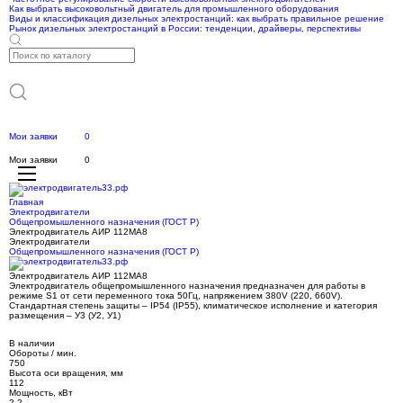
Как выбрать высоковольтный двигатель для промышленного оборудования
Виды и классификация дизельных электростанций: как выбрать правильное решение
Рынок дизельных электростанций в России: тенденции, драйверы, перспективы
Мои заявки
0
Мои заявки
0
Главная
Электродвигатели
Общепромышленного назначения (ГОСТ Р)
Электродвигатель АИР 112МА8
Электродвигатели
Общепромышленного назначения (ГОСТ Р)
Электродвигатель АИР 112МА8
Электродвигатель общепромышленного назначения предназначен для работы в
режиме S1 от сети переменного тока 50Гц, напряжением 380V (220, 660V).
Стандартная степень защиты – IP54 (IP55), климатическое исполнение и категория
размещения – У3 (У2, У1)
В наличии
Обороты / мин.
750
Высота оси вращения, мм
112
Мощность, кВт
2.2