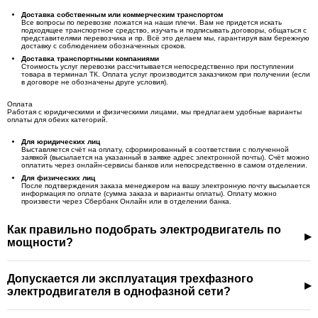
Доставка собственным или коммерческим транспортом
Все вопросы по перевозке ложатся на наши плечи. Вам не придется искать
подходящее транспортное средство, изучать и подписывать договоры, общаться с
представителями перевозчика и пр. Всё это делаем мы, гарантируя вам бережную
доставку с соблюдением обозначенных сроков.
Доставка транспортными компаниями
Стоимость услуг перевозки рассчитывается непосредственно при поступлении
товара в терминал ТК. Оплата услуг производится заказчиком при получении (если
в договоре не обозначены друге условия).
Оплата
Работая с юридическими и физическими лицами, мы предлагаем удобные варианты
оплаты для обеих категорий.
Для юридических лиц
Выставляется счёт на оплату, сформированный в соответствии с полученной
заявкой (высылается на указанный в заявке адрес электронной почты). Счёт можно
оплатить через онлайн-сервисы банков или непосредственно в самом отделении.
Для физических лиц
После подтверждения заказа менеджером на вашу электронную почту высылается
информация по оплате (сумма заказа и варианты оплаты). Оплату можно
произвести через Сбербанк Онлайн или в отделении банка.
Как правильно подобрать электродвигатель по
мощности?
Допускается ли эксплуатация трехфазного
электродвигателя в однофазной сети?