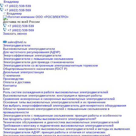
Владимир
+7 (4922) 538-539
+7 (4922) 538-569
Владимир
Доставка по всей России
+7 (4922) 538-539
+7 (4922) 538-569
Заказать звонок
sales@tvid.ru
Электродвигатели
Высоковольтные электродвигатели
Для частотного регулирования (АДЧР)
Энергоэффективные электродвигатели
Электродвигатели с повышенным скольжением
Электродвигатели для привода станков-качалок
Электродвигатели со встроенным электромагнитным тормозом
Общепромышленного назначения (ГОСТ Р)
Дизельные электростанции
О компании
Производство
Оплата и доставка
Контакты
Блог
Роль систем охлаждения в работе высоковольтных электродвигателей
Высоковольтные электродвигатели: конструкция и принцип работы
Сравнение асинхронных и синхронных высоковольтных электродвигателей
Основные типы высоковольтных электродвигателей и их применение
Как выбрать энергоэффективный электродвигатель для конкретного оборудования
Области применения электродвигателей с повышенным скольжением в
промышленности
Электродвигатели с повышенным скольжением: принцип работы и особенности
Как продлить срок службы высоковольтного электродвигателя?
Техническое обслуживание и диагностика высоковольтных электродвигателей
Требования к монтажу и подключению высоковольтных электродвигателей
Типичные неисправности высоковольтных электродвигателей и методы их выявления
Электродвигатели АДЧР: принцип работы и отличия от классических
Частотное регулирование скорости высоковольтных электродвигателей