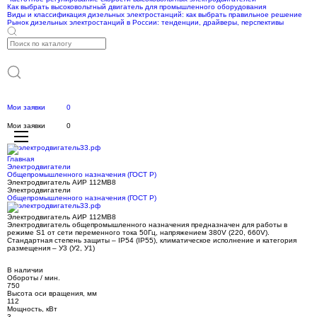
Как выбрать высоковольтный двигатель для промышленного оборудования
Виды и классификация дизельных электростанций: как выбрать правильное решение
Рынок дизельных электростанций в России: тенденции, драйверы, перспективы
Мои заявки
0
Мои заявки
0
Главная
Электродвигатели
Общепромышленного назначения (ГОСТ Р)
Электродвигатель АИР 112МВ8
Электродвигатели
Общепромышленного назначения (ГОСТ Р)
Электродвигатель АИР 112МВ8
Электродвигатель общепромышленного назначения предназначен для работы в
режиме S1 от сети переменного тока 50Гц, напряжением 380V (220, 660V).
Стандартная степень защиты – IP54 (IP55), климатическое исполнение и категория
размещения – У3 (У2, У1)
В наличии
Обороты / мин.
750
Высота оси вращения, мм
112
Мощность, кВт
3