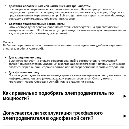
Доставка собственным или коммерческим транспортом
Все вопросы по перевозке ложатся на наши плечи. Вам не придется искать
подходящее транспортное средство, изучать и подписывать договоры, общаться с
представителями перевозчика и пр. Всё это делаем мы, гарантируя вам бережную
доставку с соблюдением обозначенных сроков.
Доставка транспортными компаниями
Стоимость услуг перевозки рассчитывается непосредственно при поступлении
товара в терминал ТК. Оплата услуг производится заказчиком при получении (если
в договоре не обозначены друге условия).
Оплата
Работая с юридическими и физическими лицами, мы предлагаем удобные варианты
оплаты для обеих категорий.
Для юридических лиц
Выставляется счёт на оплату, сформированный в соответствии с полученной
заявкой (высылается на указанный в заявке адрес электронной почты). Счёт можно
оплатить через онлайн-сервисы банков или непосредственно в самом отделении.
Для физических лиц
После подтверждения заказа менеджером на вашу электронную почту высылается
информация по оплате (сумма заказа и варианты оплаты). Оплату можно
произвести через Сбербанк Онлайн или в отделении банка.
Как правильно подобрать электродвигатель по
мощности?
Допускается ли эксплуатация трехфазного
электродвигателя в однофазной сети?