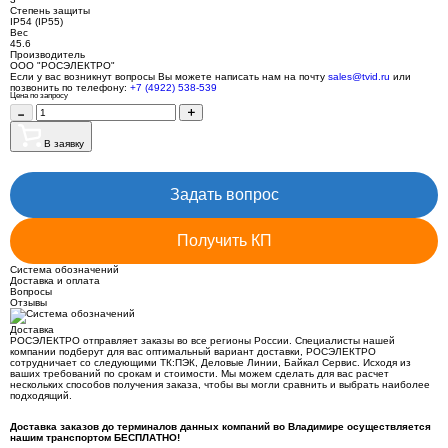
Степень защиты
IP54 (IP55)
Вес
45.6
Производитель
ООО "РОСЭЛЕКТРО"
Если у вас возникнут вопросы Вы можете написать нам на почту
sales@tvid.ru
или
позвонить по телефону:
+7 (4922) 538-539
Цена по запросу
В заявку
Задать вопрос
Получить КП
Система обозначений
Доставка и оплата
Вопросы
Отзывы
Доставка
РОСЭЛЕКТРО отправляет заказы во все регионы России. Специалисты нашей
компании подберут для вас оптимальный вариант доставки, РОСЭЛЕКТРО
сотрудничает со следующими ТК:ПЭК, Деловые Линии, Байкал Сервис. Исходя из
ваших требований по срокам и стоимости. Мы можем сделать для вас расчет
нескольких способов получения заказа, чтобы вы могли сравнить и выбрать наиболее
подходящий.
Доставка заказов до терминалов данных компаний во Владимире осуществляется
нашим транспортом БЕСПЛАТНО!