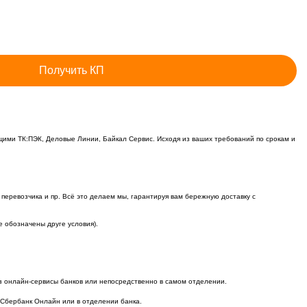
Получить КП
ми ТК:ПЭК, Деловые Линии, Байкал Сервис. Исходя из ваших требований по срокам и
 перевозчика и пр. Всё это делаем мы, гарантируя вам бережную доставку с
е обозначены друге условия).
ез онлайн-сервисы банков или непосредственно в самом отделении.
 Сбербанк Онлайн или в отделении банка.