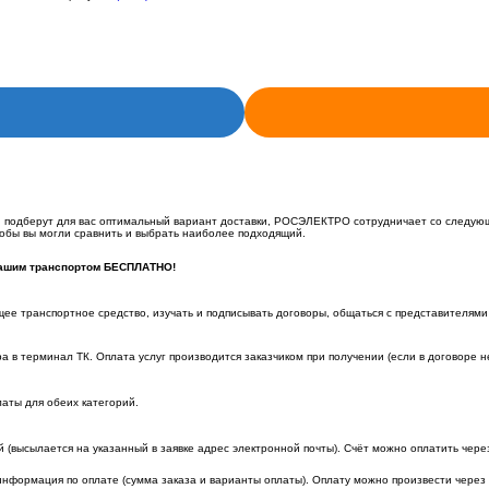
подберут для вас оптимальный вариант доставки, РОСЭЛЕКТРО сотрудничает со следующи
чтобы вы могли сравнить и выбрать наиболее подходящий.
нашим транспортом БЕСПЛАТНО!
щее транспортное средство, изучать и подписывать договоры, общаться с представителями
а в терминал ТК. Оплата услуг производится заказчиком при получении (если в договоре н
аты для обеих категорий.
й (высылается на указанный в заявке адрес электронной почты). Счёт можно оплатить чер
нформация по оплате (сумма заказа и варианты оплаты). Оплату можно произвести через