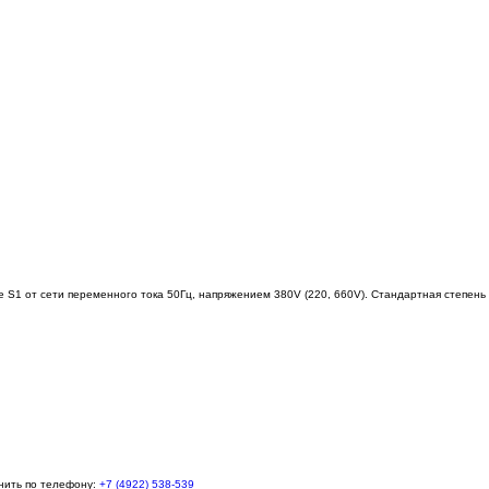
 от сети переменного тока 50Гц, напряжением 380V (220, 660V). Стандартная степень за
нить по телефону:
+7 (4922) 538-539