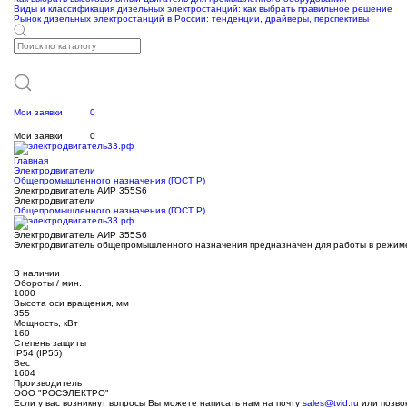
Виды и классификация дизельных электростанций: как выбрать правильное решение
Рынок дизельных электростанций в России: тенденции, драйверы, перспективы
Мои заявки
0
Мои заявки
0
Главная
Электродвигатели
Общепромышленного назначения (ГОСТ Р)
Электродвигатель АИР 355S6
Электродвигатели
Общепромышленного назначения (ГОСТ Р)
Электродвигатель АИР 355S6
Электродвигатель общепромышленного назначения предназначен для работы в режиме S1
В наличии
Обороты / мин.
1000
Высота оси вращения, мм
355
Мощность, кВт
160
Степень защиты
IP54 (IP55)
Вес
1604
Производитель
ООО "РОСЭЛЕКТРО"
Если у вас возникнут вопросы Вы можете написать нам на почту
sales@tvid.ru
или позво