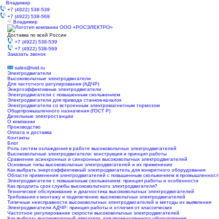
Владимир
+7 (4922) 538-539
+7 (4922) 538-569
Владимир
Доставка по всей России
+7 (4922) 538-539
+7 (4922) 538-569
Заказать звонок
sales@tvid.ru
Электродвигатели
Высоковольтные электродвигатели
Для частотного регулирования (АДЧР)
Энергоэффективные электродвигатели
Электродвигатели с повышенным скольжением
Электродвигатели для привода станков-качалок
Электродвигатели со встроенным электромагнитным тормозом
Общепромышленного назначения (ГОСТ Р)
Дизельные электростанции
О компании
Производство
Оплата и доставка
Контакты
Блог
Роль систем охлаждения в работе высоковольтных электродвигателей
Высоковольтные электродвигатели: конструкция и принцип работы
Сравнение асинхронных и синхронных высоковольтных электродвигателей
Основные типы высоковольтных электродвигателей и их применение
Как выбрать энергоэффективный электродвигатель для конкретного оборудования
Области применения электродвигателей с повышенным скольжением в промышленност
Электродвигатели с повышенным скольжением: принцип работы и особенности
Как продлить срок службы высоковольтного электродвигателя?
Техническое обслуживание и диагностика высоковольтных электродвигателей
Требования к монтажу и подключению высоковольтных электродвигателей
Типичные неисправности высоковольтных электродвигателей и методы их выявления
Электродвигатели АДЧР: принцип работы и отличия от классических
Частотное регулирование скорости высоковольтных электродвигателей
Как выбрать высоковольтный двигатель для промышленного оборудования