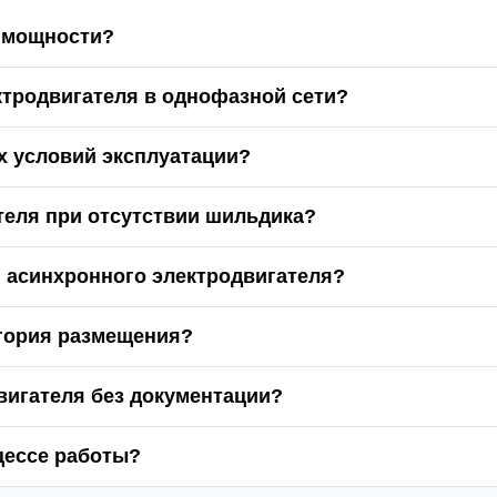
о мощности?
ктродвигателя в однофазной сети?
х условий эксплуатации?
теля при отсутствии шильдика?
 асинхронного электродвигателя?
егория размещения?
вигателя без документации?
цессе работы?