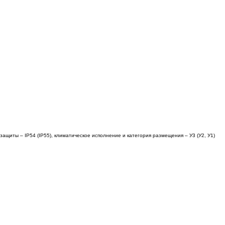
щиты – IP54 (IP55), климатическое исполнение и категория размещения – У3 (У2, У1)