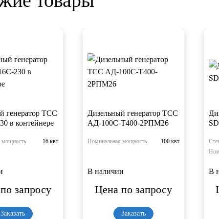
жие товары
й генератор ТСС
Дизельный генератор ТСС
Ди
30 в контейнере
АД-100С-Т400-2РПМ26
SD
 мощность
16 квт
Номинальная мощность
100 квт
Сте
Ном
и
В наличии
В 
по запросу
Цена по запросу
Заказать
Заказать