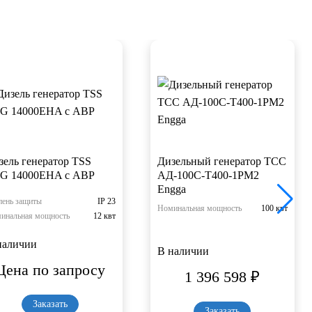
зель генератор TSS
Дизельный генератор ТСС
G 14000EHA с АВР
АД-100С-Т400-1РМ2
Engga
пень защиты
IP 23
Номинальная мощность
100 квт
инальная мощность
12 квт
наличии
В наличии
Цена по запросу
1 396 598
₽
Заказать
Заказать