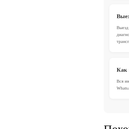
Выез
Выезд 
диагно
транс
Как 
Вся ин
Whats