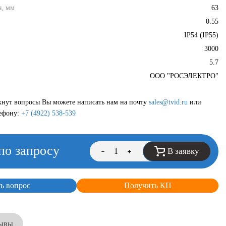
я, мм
63
0.55
IP54 (IP55)
3000
5.7
ООО "РОСЭЛЕКТРО"
кнут вопросы Вы можете написать нам на почту
sales@tvid.ru
или
лефону:
+7 (4922) 538-539
по запросу
В заявку
ть вопрос
Получить КП
ывы