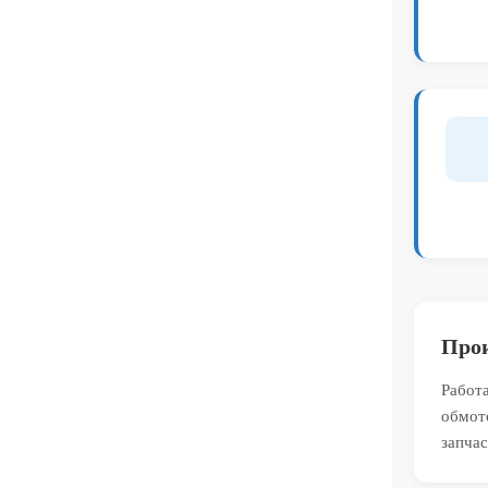
Прои
Работа
обмот
запчас