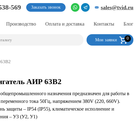
538-569
sales@tvid.ru
Заказать звонок
Производство
Оплата и доставка
Контакты
Блог
0
Мои заявки
 63В2
игатель АИР 63В2
 общепромышленного назначения предназначен для работы в
 переменного тока 50Гц, напряжением 380V (220, 660V).
нь защиты – IP54 (IP55), климатическое исполнение и
ния – У3 (У2, У1)