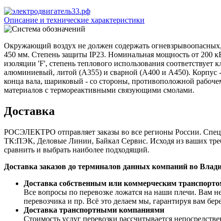
Описание и технические характеристики
Окружающий воздух не должен содержать огневзрывоопасных, 
450 мм. Степень защиты IP23. Номинальная мощность от 200 кВ
изоляции 'F', степень теплового использования соответствует 
алюминиевый, литой (А355) и сварной (А400 и А450). Корпус 
конца вала, шариковый - со стороны, противоположной рабоче
материалов с термореактивными связующими смолами.
Доставка
РОСЭЛЕКТРО отправляет заказы во все регионы России. Спе
ТК:ПЭК, Деловые Линии, Байкал Сервис. Исходя из ваших треб
сравнить и выбрать наиболее подходящий.
Доставка заказов до терминалов данных компаний во Вл
Доставка собственным или коммерческим транспорто
Все вопросы по перевозке ложатся на наши плечи. Вам не
перевозчика и пр. Всё это делаем мы, гарантируя вам бе
Доставка транспортными компаниями
Стоимость услуг перевозки рассчитывается непосредстве