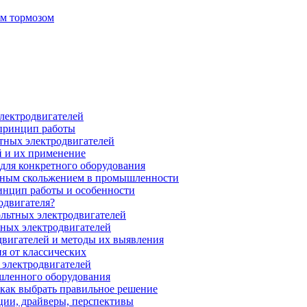
ым тормозом
электродвигателей
 принцип работы
тных электродвигателей
 и их применение
для конкретного оборудования
нным скольжением в промышленности
инцип работы и особенности
одвигателя?
ольтных электродвигателей
ных электродвигателей
вигателей и методы их выявления
я от классических
 электродвигателей
шленного оборудования
 как выбрать правильное решение
ции, драйверы, перспективы