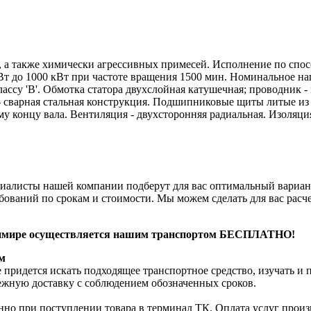
а также химически агрессивных примесей. Исполнение по спосо
т до 1000 кВт при частоте вращения 1500 мин. Номинальное нап
классу 'В'. Обмотка статора двухслойная катушечная; проводник
- сварная стальная конструкция. Подшипниковые щиты литые из
му концу вала. Вентиляция - двухсторонняя радиальная. Изоля
циалисты нашей компании подберут для вас оптимальный вари
ований по срокам и стоимости. Мы можем сделать для вас расче
адимире осуществляется нашим транспортом БЕСПЛАТНО!
м
 придется искать подходящее транспортное средство, изучать и
режную доставку с соблюдением обозначенных сроков.
нно при поступлении товара в терминал ТК. Оплата услуг произв