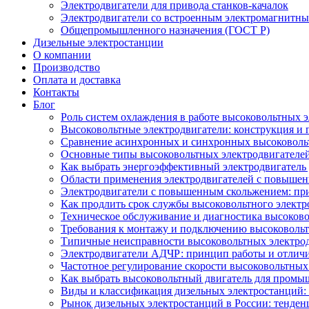
Электродвигатели для привода станков-качалок
Электродвигатели со встроенным электромагнитн
Общепромышленного назначения (ГОСТ Р)
Дизельные электростанции
О компании
Производство
Оплата и доставка
Контакты
Блог
Роль систем охлаждения в работе высоковольтных 
Высоковольтные электродвигатели: конструкция и
Сравнение асинхронных и синхронных высоковоль
Основные типы высоковольтных электродвигателей
Как выбрать энергоэффективный электродвигатель 
Области применения электродвигателей с повыше
Электродвигатели с повышенным скольжением: пр
Как продлить срок службы высоковольтного электр
Техническое обслуживание и диагностика высоков
Требования к монтажу и подключению высоковольт
Типичные неисправности высоковольтных электрод
Электродвигатели АДЧР: принцип работы и отличи
Частотное регулирование скорости высоковольтных
Как выбрать высоковольтный двигатель для промы
Виды и классификация дизельных электростанций:
Рынок дизельных электростанций в России: тенден