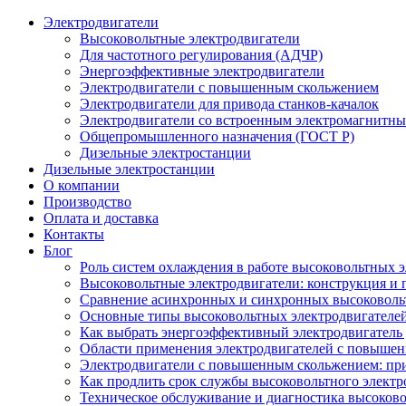
Электродвигатели
Высоковольтные электродвигатели
Для частотного регулирования (АДЧР)
Энергоэффективные электродвигатели
Электродвигатели с повышенным скольжением
Электродвигатели для привода станков-качалок
Электродвигатели со встроенным электромагнитн
Общепромышленного назначения (ГОСТ Р)
Дизельные электростанции
Дизельные электростанции
О компании
Производство
Оплата и доставка
Контакты
Блог
Роль систем охлаждения в работе высоковольтных 
Высоковольтные электродвигатели: конструкция и
Сравнение асинхронных и синхронных высоковоль
Основные типы высоковольтных электродвигателей
Как выбрать энергоэффективный электродвигатель 
Области применения электродвигателей с повыше
Электродвигатели с повышенным скольжением: пр
Как продлить срок службы высоковольтного электр
Техническое обслуживание и диагностика высоков