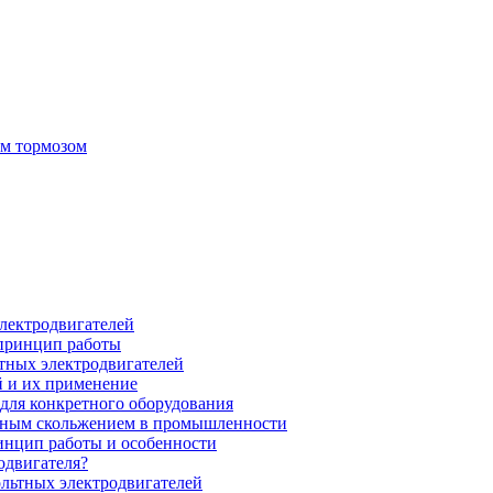
ым тормозом
электродвигателей
 принцип работы
тных электродвигателей
 и их применение
для конкретного оборудования
нным скольжением в промышленности
инцип работы и особенности
одвигателя?
ольтных электродвигателей