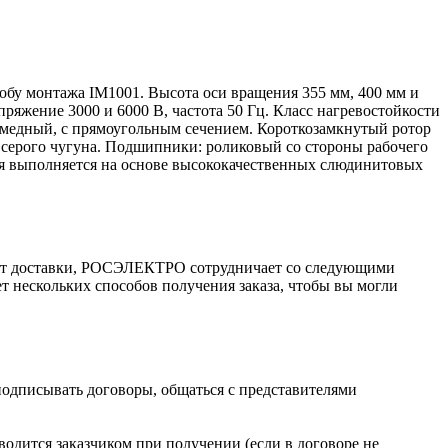
бу монтажа IM1001. Высота оси вращения 355 мм, 400 мм и
ряжение 3000 и 6000 В, частота 50 Гц. Класс нагревостойкости
 - медный, с прямоугольным сечением. Короткозамкнутый ротор
 серого чугуна. Подшипники: роликовый со стороны рабочего
ция выполняется на основе высококачественных слюдинитовых
ант доставки, РОСЭЛЕКТРО сотрудничает со следующими
т нескольких способов получения заказа, чтобы вы могли
 подписывать договоры, общаться с представителями
одится заказчиком при получении (если в договоре не